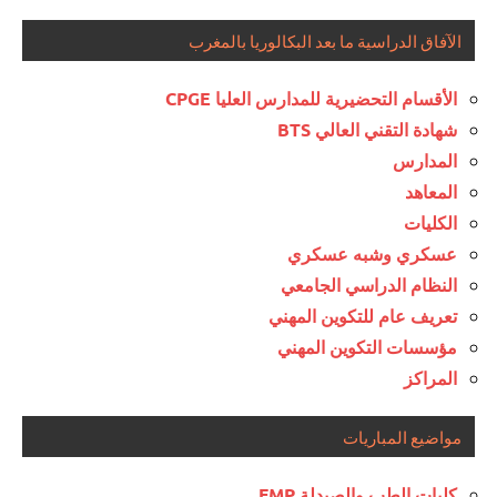
الآفاق الدراسية ما بعد البكالوريا بالمغرب
الأقسام التحضيرية للمدارس العليا CPGE
شهادة التقني العالي BTS
المدارس
المعاهد
الكليات
عسكري وشبه عسكري
النظام الدراسي الجامعي
تعريف عام للتكوين المهني
مؤسسات التكوين المهني
المراكز
مواضيع المباريات
كليات الطب والصيدلة FMP