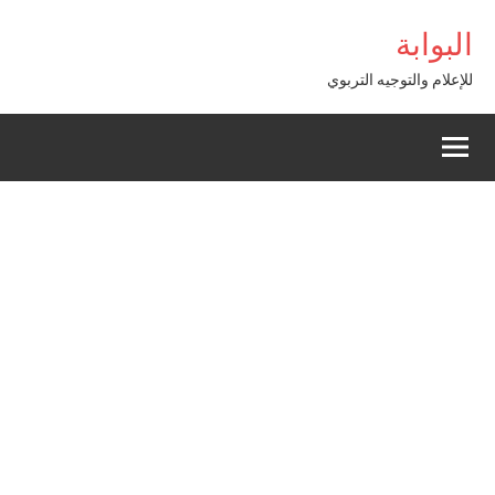
Alle
oss
البوابة
a
conten
للإعلام والتوجيه التربوي