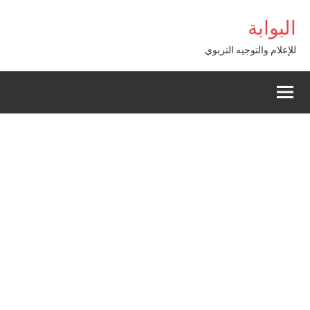
Alle
ilbet giriş
البوابة
a
conten
للإعلام والتوجيه التربوي