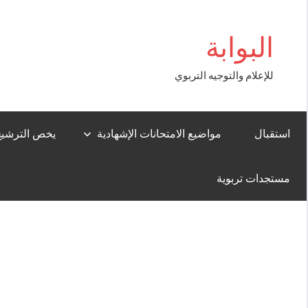
Aller
bigboss
au
البوابة
contenu
للإعلام والتوجيه التربوي
استقبال
مواضيع الامتحانات الإشهادية
يخص الترشيح لل
مستجدات تربوية