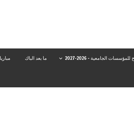
t
casibom giriş
Casibom Güncel Giriş
grandpashabet
Jojobet Giriş
مؤسسات الجامعية – 2026-2027
ما بعد الباك
مباري