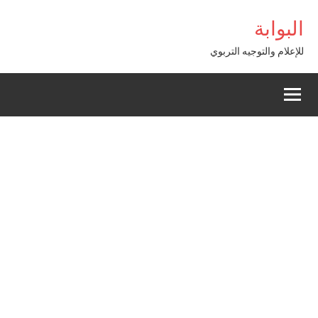
Alle
linbet giriş
البوابة
a
conten
للإعلام والتوجيه التربوي