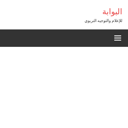
Alle
etewin giriş
البوابة
a
conten
للإعلام والتوجيه التربوي