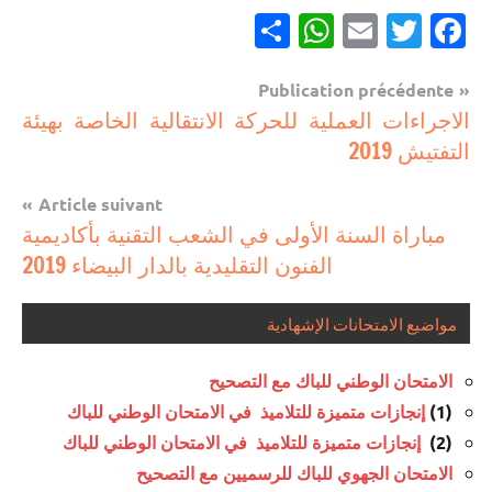
Partager
WhatsApp
Email
Twitter
Facebook
Navigation
Publication précédente
مستجدات
الاجراءات العملية للحركة الانتقالية الخاصة بهيئة
de
تربوية
التفتيش 2019
l’article
Article suivant
مباراة السنة الأولى في الشعب التقنية بأكاديمية
الفنون التقليدية بالدار البيضاء 2019
مواضيع الامتحانات الإشهادية
الامتحان الوطني للباك مع التصحيح
(1)
إنجازات متميزة للتلاميذ في الامتحان الوطني للباك
(2)
إنجازات متميزة للتلاميذ في الامتحان الوطني للباك
الامتحان الجهوي للباك للرسميين مع التصحيح