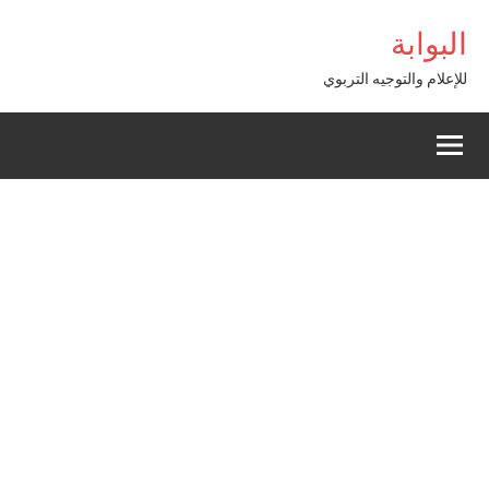
Alle
om
Casibom
البوابة
a
conten
للإعلام والتوجيه التربوي