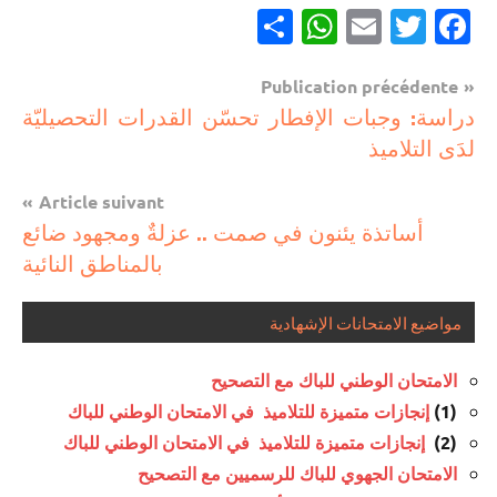
Partager
WhatsApp
Email
Twitter
Facebook
Navigation
Publication précédente
مستجدات
دراسة: وجبات الإفطار تحسّن القدرات التحصيليّة
de
تربوية
لدَى التلاميذ
l’article
Article suivant
أساتذة يئنون في صمت .. عزلةٌ ومجهود ضائع
بالمناطق النائية
مواضيع الامتحانات الإشهادية
الامتحان الوطني للباك مع التصحيح
(1)
إنجازات متميزة للتلاميذ في الامتحان الوطني للباك
(2)
إنجازات متميزة للتلاميذ في الامتحان الوطني للباك
الامتحان الجهوي للباك للرسميين مع التصحيح