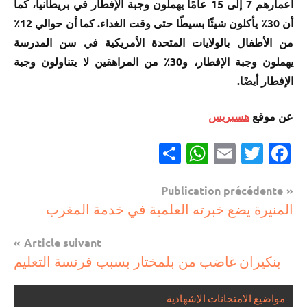
أعمارهم 7 إلى 15 عامًا يهملون وجبة الإفطار في بريطانيا، كما
أن 30٪ يأكلون شيئًا بسيطًا حتى وقت الغداء. كما أن حوالي 12٪
من الأطفال بالولايات المتحدة الأمريكية في سن المدرسة
يهملون وجبة الإفطار، و30٪ من المراهقين لا يتناولون وجبة
الإفطار أيضًا.
عن موقع
هسبريس
Partager
WhatsApp
Email
Twitter
Facebook
Navigation
Publication précédente
مستجدات
المنيرة يضع خبرته العلمية في خدمة المغرب
de
تربوية
l’article
Article suivant
بنكيران غاضب من بلمختار بسبب فرنسة التعليم
مواضيع الامتحانات الإشهادية