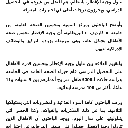
تناول وجبة الإفطار، بانتظام، هم أفضل من غيرهم في التحصيل
الدراسي، ويحرزون درجات أعلى في اختبارات المعرفة.
وأوضح الباحثون بمركز التنمية وتحسين الصحة العامة، من
جامعة « كارديف » البريطانية، أن وجبة الإفطار تحسن صحة
الأطفال بشكل عام، وهي مرتبطة بزيادة التركيز والوظائف
الإدراكية لديهم.
ولتقييم العلاقة بين تناول وجبة الإفطار وتحسين قدرة الأطفال
على التحصيل الدراسي قام خبراء الصحة العامة في الجامعة
بدراسة حالات لـ5000 طفل، تتراوح أعمارهم بين 9 سنوات و11
عامًا، بأكثر من 100 مدرسة ابتدائية.
ورصد الباحثون كافة المواد الغذائية والمشروبات التي يستهلكها
التلاميذ، بما في ذلك السكريات والفواكه، وكذا الخضر التي
يتناولونها على مدار اليوم، ووجد الباحثون أن الأطفال الذين
تناولوا وجبة الإفطار حصلوا على ضعفي الدرجات في اختبارات