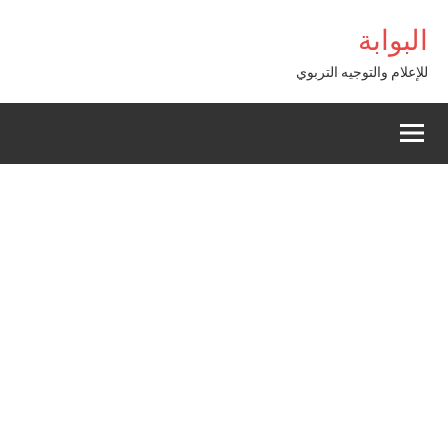
Alle
kabet giriş
البوابة
a
conten
للإعلام والتوجيه التربوي