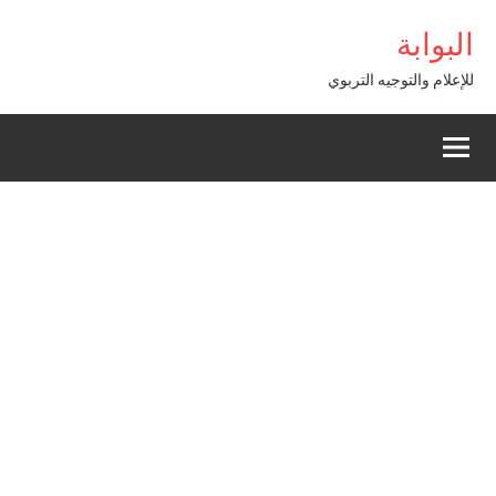
Alle
ş
bigboss
البوابة
a
conten
للإعلام والتوجيه التربوي