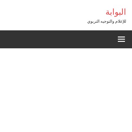
Alle
igboss
البوابة
a
conten
للإعلام والتوجيه التربوي