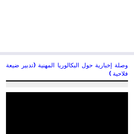
وصلة إخبارية حول البكالوريا المهنية (تدبير ضيعة
فلاحية )
04/04/2016
kamal