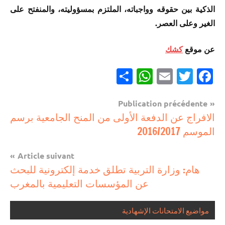
الذكية بين حقوقه وواجباته، الملتزم بمسؤوليته، والمنفتح على
الغير وعلى العصر.
عن موقع
كشك
Partager
WhatsApp
Email
Twitter
Facebook
Navigation
Publication précédente
مستجدات
الافراج عن الدفعة الأولى من المنح الجامعية برسم
de
تربوية
الموسم 2016/2017
l’article
Article suivant
هام: وزارة التربية تطلق خدمة إلكترونية للبحث
عن المؤسسات التعليمية بالمغرب
مواضيع الامتحانات الإشهادية