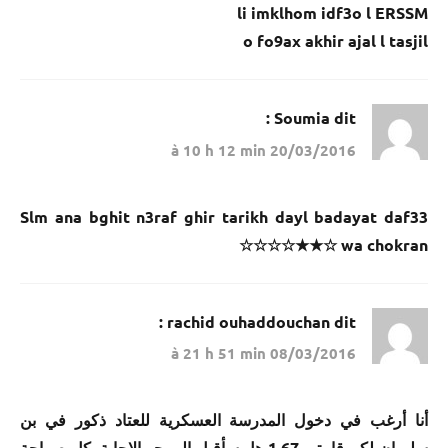
li imklhom idf3o l ERSSM
o fo9ax akhir ajal l tasjil
Soumia
dit :
20/03/2016 à 10 h 12 min
Slm ana bghit n3raf ghir tarikh dayl badayat daf33
wa chokran ☆★★☆☆☆☆
rachid ouhaddouchan
dit :
08/03/2016 à 21 h 51 min
أنا أرغب في دخول المدرسة العسكرية للعتاد ذكور في بن
سليمان لكن قامتي 1,67 هل سأقبل المرجو الإجابة بكل صراحة