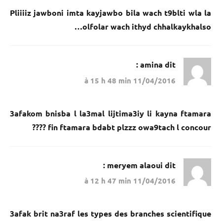
Pliiiiz jawboni imta kayjawbo bila wach t9blti wla la
olfolar wach ithyd chhalkaykhalso…
amina
dit :
11/04/2016 à 15 h 48 min
3afakom bnisba l la3mal lijtima3iy li kayna ftamara
fin ftamara bdabt plzzz owa9tach l concour ????
meryem alaoui
dit :
11/04/2016 à 12 h 47 min
3afak brit na3raf les types des branches scientifique