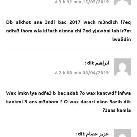
15/05/2019 à 3 h 32 min
Db alkhot ana 3ndi bac 2017 wach m3ndich l7eq
ndfa3 lhom wla kifach ntmna chi 7ed yjawbni lah ir7m
lwalidin
ابراهيم
dit :
08/04/2019 à 2 h 08 min
Wax imkn lya ndfe3 b bac adab ?o wax kantwdf infwa
kankml 3 ans m3ahom ? O wax darori nkon 3azib dik
3ans kamla?
عزيز عصام
dit :