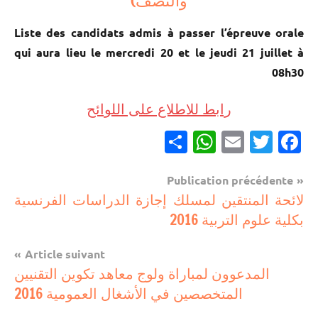
والنصف)
Liste des candidats admis à passer l’épreuve orale
qui aura lieu le mercredi 20 et le jeudi 21 juillet à
08h30
رابط للاطلاع على اللوائح
Partager
WhatsApp
Email
Twitter
Facebook
Navigation
Publication précédente
مباريات
لائحة المنتقين لمسلك إجازة الدراسات الفرنسية
de
بكلية علوم التربية 2016
مباريات
l’article
بالباك
Article suivant
وما
المدعوون لمباراة ولوج معاهد تكوين التقنيين
دونه
المتخصصين في الأشغال العمومية 2016