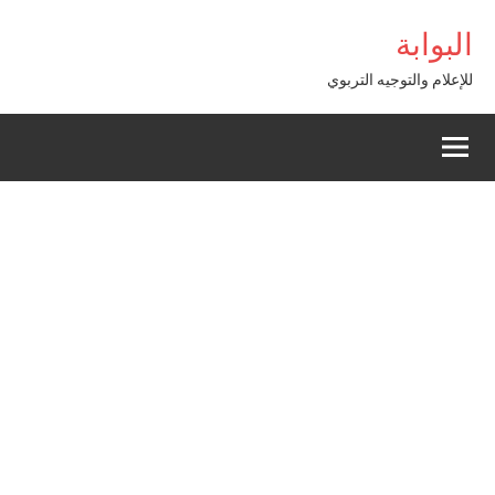
Alle
om
Casibom
البوابة
a
conten
للإعلام والتوجيه التربوي