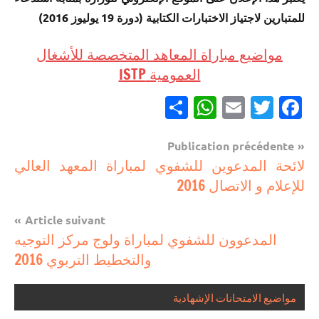
للمتبارين لاجتياز الاختبارات الكتابية (دورة 19 يوليوز 2016)
مواضيع مباراة المعاهد المتخصصة للأشغال
العمومية ISTP
Partager
WhatsApp
Email
Twitter
Facebook
Navigation
Publication précédente
مباريات
لائحة المدعوين للشفوي لمباراة المعهد العالي
de
للإعلام و الاتصال 2016
مباريات
l’article
بالباك
Article suivant
وما
المدعوون للشفوي لمباراة ولوج مركز التوجيه
دونه
والتخطيط التربوي 2016
مواضيع الامتحانات الإشهادية