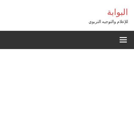
Alle
asibom
البوابة
a
conten
للإعلام والتوجيه التربوي