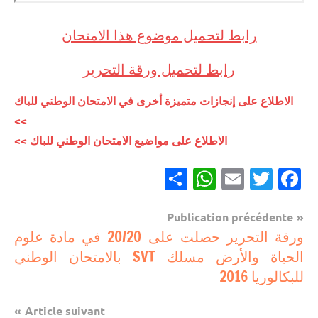
رابط لتحميل موضوع هذا الامتحان
رابط لتحميل ورقة التحرير
الاطلاع على إنجازات متميزة أخرى في الامتحان الوطني للباك
>>
الاطلاع على مواضيع الامتحان الوطني للباك >>
Partager
WhatsApp
Email
Twitter
Facebook
Navigation
Publication précédente
إنجازات
ورقة التحرير حصلت على 20/20 في مادة علوم
de
متميزة
الحياة والأرض مسلك SVT بالامتحان الوطني
l’article
في
للبكالوريا 2016
الامتحان
الموحد
Article suivant
الوطني