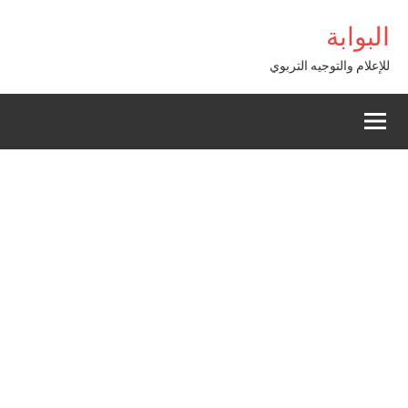
Alle
ss
البوابة
a
conten
للإعلام والتوجيه التربوي