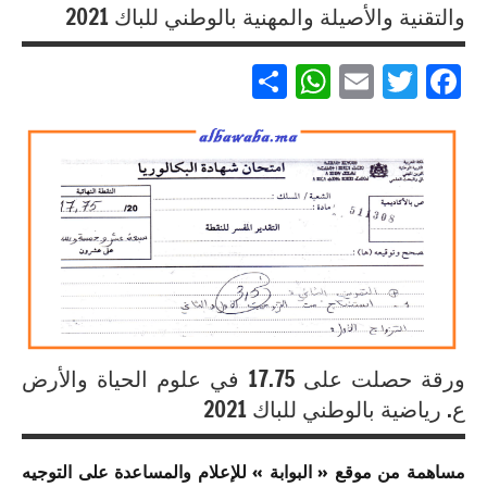
والتقنية والأصيلة والمهنية بالوطني للباك 2021
إنجازات
متميزة
Partager
WhatsApp
Email
Twitter
Facebook
في
الامتحان
الموحد
الوطني
إنجازات
للبكالوريا
متميزة
مسلك
في
العلوم
الامتحان
الاقتصادية
الموحد
الوطني
إنجازات
للبكالوريا
متميزة
لجميع
في
المسالك
ورقة حصلت على 17.75 في علوم الحياة والأرض
الامتحان
الموحد
ع. رياضية بالوطني للباك 2021
إنجازات
الوطني
متميزة
للبكالوريا
في
مساهمة من موقع « البوابة » للإعلام والمساعدة على التوجيه
مسلك