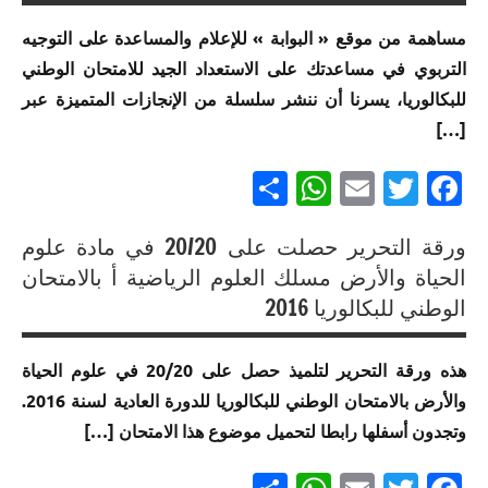
متميزة
متميزة
إنجازات
في
في
مساهمة من موقع « البوابة » للإعلام والمساعدة على التوجيه
متميزة
الامتحان
الامتحان
التربوي في مساعدتك على الاستعداد الجيد للامتحان الوطني
في
الموحد
الموحد
الامتحان
للبكالوريا، يسرنا أن ننشر سلسلة من الإنجازات المتميزة عبر
الوطني
الوطني
الموحد
[…]
للبكالوريا
للبكالوريا
الوطني
مسلك
مسلك
للبكالوريا
Partager
WhatsApp
Email
Twitter
Facebook
العلوم
العلوم
مسلك
الرياضية
الرياضية
العلوم
ب
أ
ورقة التحرير حصلت على 20/20 في مادة علوم
الرياضية
إنجازات
الحياة والأرض مسلك العلوم الرياضية أ بالامتحان
أ خيار
إنجازات
متميزة
الوطني للبكالوريا 2016
لغة
متميزة
في
فرنسية
في
الامتحان
الامتحان
هذه ورقة التحرير لتلميذ حصل على 20/20 في علوم الحياة
إنجازات
الموحد
الموحد
متميزة
والأرض بالامتحان الوطني للبكالوريا للدورة العادية لسنة 2016.
الوطني
الوطني
في
للبكالوريا
وتجدون أسفلها رابطا لتحميل موضوع هذا الامتحان […]
للبكالوريا
الامتحان
لجميع
مسلك
الموحد
المسالك