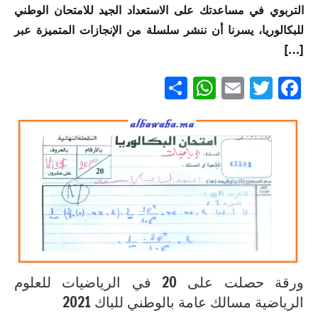
الامتحان
التربوي في مساعدتك على الاستعداد الجيد للامتحان الوطني
العلوم
الموحد
للبكالوريا، يسرنا أن ننشر سلسلة من الإنجازات المتميزة عبر
الرياضية
الوطني
أ
[…]
للبكالوريا
مسلك
إنجازات
Partager
WhatsApp
Email
Twitter
Facebook
العلوم
متميزة
الاقتصادية
في
الامتحان
إنجازات
الموحد
إنجازات
متميزة
الوطني
متميزة
في
للبكالوريا
في
الامتحان
مسلك
الامتحان
الموحد
العلوم
الموحد
الوطني
الرياضية
الوطني
للبكالوريا
أ خيار
للبكالوريا
مسلك
لغة
لجميع
العلوم
فرنسية
المسالك
ورقة حصلت على 20 في الرياضيات للعلوم
الرياضية
الرياضية مسالك عامة بالوطني للباك 2021
أ
إنجازات
إنجازات