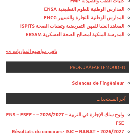
كليات الطب والصيدلة FMP
الموحد
الوطني
الزراعية
المدارس الوطنية للعلوم التطبيقية ENSA
الوطني
للبكالوريا
إنجازات
للبكالوريا
المدارس الوطنية للتجارة والتسيير ENCG
مسلك
إنجازات
متميزة
مسلك العلوم
الفنون
متميزة
في
المعاهد العليا للمهن التمريضية وتقنيات الصحة ISPITS
والتكنولوجيات
التطبيقية
في
الامتحان
المدرسة الملكية لمصالح الصحة العسكرية ERSSM
الميكانيكية
الامتحان
الموحد
إنجازات
الموحد
الوطني
إنجازات
متميزة
<< باقي مواضيع المباريات
الوطني
للبكالوريا
متميزة
في
للبكالوريا
مسلك
في
الامتحان
PROF. JAÂFAR TEMOUDEN
مسلك
العلوم
الامتحان
الموحد
العلوم
الفيزيائية
الموحد
الوطني
Sciences de l’ingénieur
الشرعية
الوطني
للبكالوريا
إنجازات
للبكالوريا
مسلك
إنجازات
متميزة في
آخر المستجدات
مسلك
اللغة
متميزة
الامتحان
الفنون
العربية
في
الموحد
ولوج سلك الإجازة في التربية – 2026/2027 – ENS – ESEF –
التطبيقية
الامتحان
الوطني
إنجازات
FSE
الموحد
للبكالوريا
إنجازات
متميزة في
الوطني
مسلك العلوم
Résultats du concours- ISIC – RABAT – 2026/2027
متميزة
الامتحان