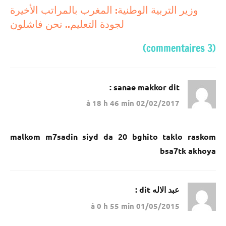
الوطني
وزير التربية الوطنية: المغرب بالمراتب الأخيرة
للبكالوريا
لجودة التعليم.. نحن فاشلون
لجميع
المسالك
(3 commentaires)
إنجازات
متميزة
في
sanae makkor
dit :
الامتحان
02/02/2017 à 18 h 46 min
الموحد
الوطني
للبكالوريا
malkom m7sadin siyd da 20 bghito taklo raskom
مسلك
bsa7tk akhoya
العلوم
الزراعية
إنجازات
عبد الاله
dit :
متميزة
01/05/2015 à 0 h 55 min
في
الامتحان