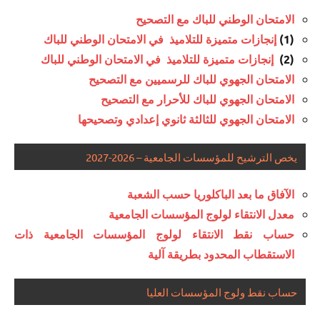
الموحد
الامتحان الوطني للباك مع التصحيح
الوطني
(1)
إنجازات متميزة للتلاميذ في الامتحان الوطني للباك
للبكالوريا
(2)
إنجازات متميزة للتلاميذ في الامتحان الوطني للباك
مسلك العلوم
الامتحان الجهوي للباك للرسميين مع التصحيح
والتكنولوجيات
الامتحان الجهوي للباك للأحرار مع التصحيح
الميكانيكية
الامتحان الجهوي للثالثة ثانوي إعدادي وتصحيحها
إنجازات
متميزة
يخص الترشيح للمؤسسات الجامعية – 2026-2027
في
الامتحان
الآفاق ما بعد الباكلوريا حسب الشعبة
الموحد
معدل الانتقاء لولوج المؤسسات الجامعية
الوطني
للبكالوريا
حساب نقط الانتقاء لولوج المؤسسات الجامعية ذات
مسلك
الاستقطاب المحدود بطريقة آلية
علوم
الحياة
حساب نقط ولوج المؤسسات العليا
والأرض