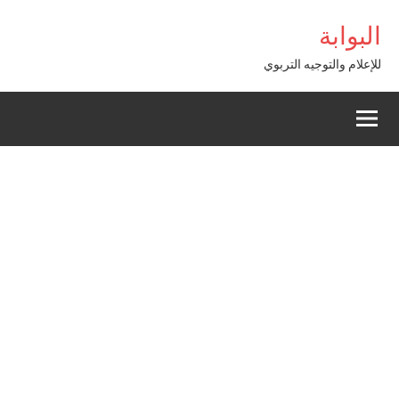
Alle
asibom
البوابة
a
conten
للإعلام والتوجيه التربوي