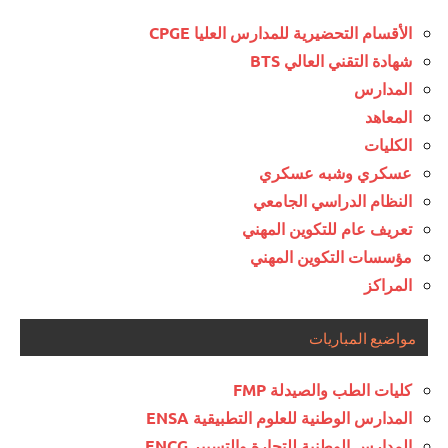
الأقسام التحضيرية للمدارس العليا CPGE
شهادة التقني العالي BTS
المدارس
المعاهد
الكليات
عسكري وشبه عسكري
النظام الدراسي الجامعي
تعريف عام للتكوين المهني
مؤسسات التكوين المهني
المراكز
مواضيع المباريات
كليات الطب والصيدلة FMP
المدارس الوطنية للعلوم التطبيقية ENSA
المدارس الوطنية للتجارة والتسيير ENCG