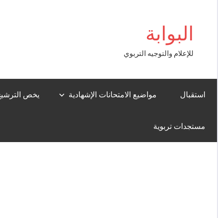
Aller
 Giriş
au
البوابة
contenu
للإعلام والتوجيه التربوي
استقبال
مواضيع الامتحانات الإشهادية
يخص الترشيح لل
مستجدات تربوية