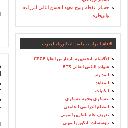
حساب نقطة ولوج معهد الحسن الثاني للزراعة
ا
والبيطرة
الآفاق الدراسية ما بعد البكالوريا بالمغرب
الأقسام التحضيرية للمدارس العليا CPGE
شهادة التقني العالي BTS
ا
المدارس
و
المعاهد
الكليات
عسكري وشبه عسكري
النظام الدراسي الجامعي
م
تعريف عام للتكوين المهني
مؤسسات التكوين المهني
ا