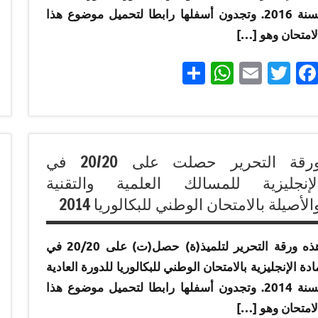
لسنة 2016. وتجدون أسفلها رابطا لتحميل موضوع هذا
إنجازات
لامتحان وهو […]
متميزة
في
Partager
WhatsApp
Email
Twitter
Facebook
الامتحان
الموحد
الوطني
إنجازات
للبكالوريا
متميزة
مسلك
ورقة التحرير حصلت على 20/20 في
في
العلوم
لإنجليزية للمسالك العلمية والتقنية
الامتحان
الاقتصادية
الأصيلة بالامتحان الوطني للبكالوريا 2014
الموحد
الوطني
إنجازات
للبكالوريا
متميزة
هذه ورقة التحرير لتلميذ(ة) حصل(ت) على 20/20 في
لجميع
في
ادة الإنجليزية بالامتحان الوطني للبكالوريا للدورة العادية
المسالك
الامتحان
لسنة 2014. وتجدون أسفلها رابطا لتحميل موضوع هذا
الموحد
إنجازات
لامتحان وهو […]
الوطني