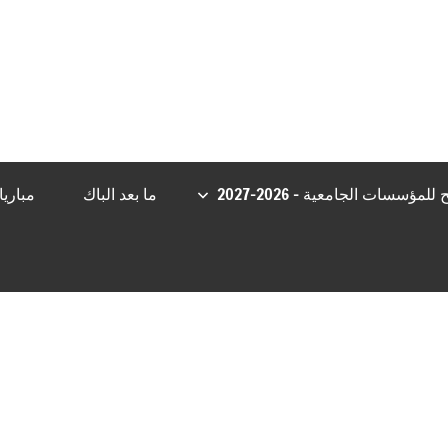
ojobet Giriş
Grandpashabet
Casibom
Grandpashabet Giriş
Casibom
مؤسسات الجامعية – 2026-2027
ما بعد الباك
مباري