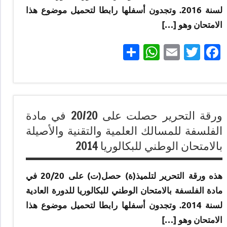
المسالك
لسنة 2016. وتجدون أسفلها رابطا لتحميل موضوع هذا
إنجازات
الامتحان وهو […]
متميزة
Partager
WhatsApp
Email
Twitter
Facebook
في
الامتحان
الموحد
الوطني
إنجازات
للبكالوريا
متميزة
ورقة التحرير حصلت على 20/20 في مادة
مسلك
في
الفلسفة للمسالك العلمية والتقنية والأصيلة
العلوم
الامتحان
الاقتصادية
بالامتحان الوطني للبكالوريا 2014
الموحد
الوطني
إنجازات
للبكالوريا
متميزة
هذه ورقة التحرير لتلميذ(ة) حصل(ت) على 20/20 في
لجميع
في
مادة الفلسفة بالامتحان الوطني للبكالوريا للدورة العادية
المسالك
الامتحان
لسنة 2014. وتجدون أسفلها رابطا لتحميل موضوع هذا
الموحد
إنجازات
الامتحان وهو […]