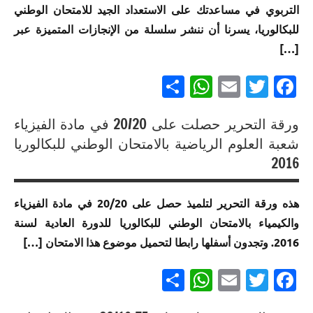
الامتحان
التربوي في مساعدتك على الاستعداد الجيد للامتحان الوطني
العلوم
الموحد
للبكالوريا، يسرنا أن ننشر سلسلة من الإنجازات المتميزة عبر
الرياضية
الوطني
أ
[…]
للبكالوريا
مسلك
إنجازات
Partager
WhatsApp
Email
Twitter
Facebook
العلوم
متميزة
الاقتصادية
في
ورقة التحرير حصلت على 20/20 في مادة الفيزياء
الامتحان
إنجازات
الموحد
إنجازات
شعبة العلوم الرياضية بالامتحان الوطني للبكالوريا
متميزة
الوطني
متميزة
2016
في
للبكالوريا
في
الامتحان
مسلك
الامتحان
الموحد
هذه ورقة التحرير لتلميذ حصل على 20/20 في مادة الفيزياء
العلوم
الموحد
الوطني
والكيمياء بالامتحان الوطني للبكالوريا للدورة العادية لسنة
الرياضية
الوطني
للبكالوريا
أ خيار
للبكالوريا
2016. وتجدون أسفلها رابطا لتحميل موضوع هذا الامتحان […]
مسلك
لغة
لجميع
العلوم
فرنسية
Partager
WhatsApp
Email
Twitter
Facebook
المسالك
الرياضية
أ
إنجازات
إنجازات