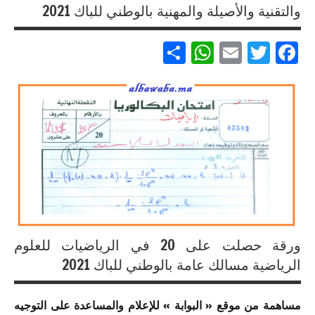
والتقنية والأصيلة والمهنية بالوطني للباك 2021
إنجازات
متميزة
Partager
WhatsApp
Email
Twitter
Facebook
في
الامتحان
الموحد
الوطني
إنجازات
للبكالوريا
متميزة
مسلك
في
العلوم
الامتحان
الاقتصادية
الموحد
الوطني
إنجازات
للبكالوريا
متميزة
لجميع
في
المسالك
ورقة حصلت على 20 في الرياضيات للعلوم
الامتحان
الموحد
الرياضية مسالك عامة بالوطني للباك 2021
إنجازات
الوطني
متميزة
للبكالوريا
في
مساهمة من موقع « البوابة » للإعلام والمساعدة على التوجيه
مسلك