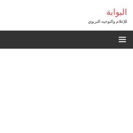
Alle
ss
البوابة
a
conten
للإعلام والتوجيه التربوي