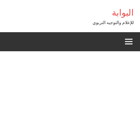
Alle
iriş
البوابة
a
conten
للإعلام والتوجيه التربوي