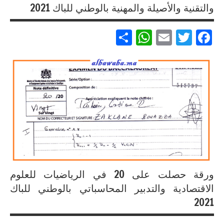
والتقنية والأصيلة والمهنية بالوطني للباك 2021
إنجازات
متميزة
Partager
WhatsApp
Email
Twitter
Facebook
في
الامتحان
الموحد
الوطني
إنجازات
للبكالوريا
متميزة
مسلك
في
العلوم
الامتحان
الاقتصادية
الموحد
الوطني
إنجازات
للبكالوريا
متميزة
لجميع
في
المسالك
ورقة حصلت على 20 في الرياضيات للعلوم
الامتحان
الموحد
الاقتصادية والتدبير المحاسباتي بالوطني للباك
إنجازات
الوطني
2021
متميزة
للبكالوريا
في
مسلك