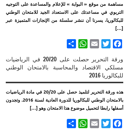
الامتحان
مساهمة من موقع « البوابة » للإعلام والمساعدة على التوجيه
العلوم
الموحد
التربوي في مساعدتك على الاستعداد الجيد للامتحان الوطني
الرياضية
الوطني
أ
للبكالوريا، يسرنا أن ننشر سلسلة من الإنجازات المتميزة عبر
للبكالوريا
[…]
مسلك
إنجازات
العلوم
متميزة
Partager
WhatsApp
Email
Twitter
Facebook
الاقتصادية
في
الامتحان
إنجازات
الموحد
ورقة التحرير حصلت على 20/20 في الرياضيات
متميزة
الوطني
إنجازات
مسلكي الاقتصاد والمحاسبة بالامتحان الوطني
في
للبكالوريا
متميزة
للبكالوريا 2016
الامتحان
مسلك
في
الموحد
العلوم
الامتحان
الوطني
هذه ورقة التحرير لتلميذ حصل على 20/20 في مادة الرياضيات
الرياضية
الموحد
للبكالوريا
أ خيار
بالامتحان الوطني للبكالوريا للدورة العادية لسنة 2016. وتجدون
الوطني
مسلك
لغة
للبكالوريا
أسفلها رابطا لتحميل موضوع هذا الامتحان وهو […]
العلوم
فرنسية
لجميع
الرياضية
Partager
WhatsApp
Email
Twitter
Facebook
المسالك
أ
إنجازات