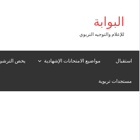
Aller
ss
au
البوابة
contenu
للإعلام والتوجيه التربوي
استقبال
مواضيع الامتحانات الإشهادية
يخص الترشيح لل
مستجدات تربوية