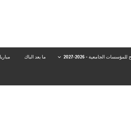
ashabet
Casibom Güncel Giriş
grandpashabet
Jojobet Giriş
bigbo
مؤسسات الجامعية – 2026-2027
ما بعد الباك
مباري